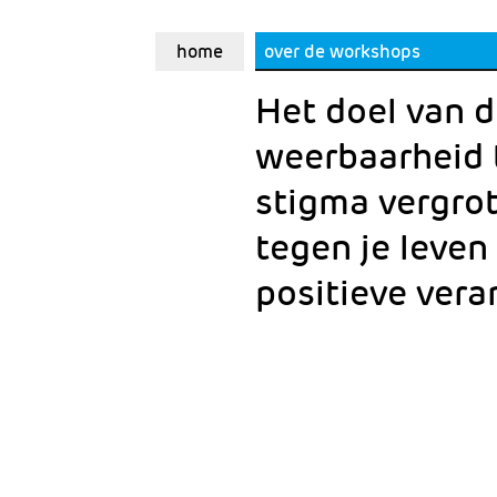
Reset Workshops
Normaliseren van hiv door he
home
over de workshops
Het doel van d
weerbaarheid t
stigma vergrot
tegen je leven
positieve vera