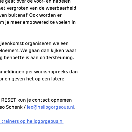
e gaat over de voor- en nadelen
 het vergroten van de weerbaarheid
van buitenaf. Ook worden er
om je meer empowered te voelen in
ijeenkomst organiseren we een
lnemers. We gaan dan kijken waar
og behoefte is aan ondersteuning.
anmeldingen per workshopreeks dan
r en geven het op een latere
r RESET kun je contact opnemen
Leo Schenk /
leo@hellogorgeous.nl
.
 trainers op hellogorgeous.nl